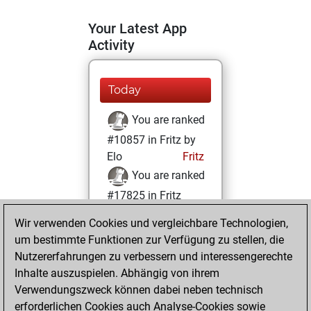
Your Latest App
Activity
Today
You are ranked
#10857 in Fritz by
Elo
Fritz
You are ranked
#17825 in Fritz
Beauty
Wir verwenden Cookies und vergleichbare Technologien,
um bestimmte Funktionen zur Verfügung zu stellen, die
Sonntag, Februar
Nutzererfahrungen zu verbessern und interessengerechte
27, 2022
Inhalte auszuspielen. Abhängig von ihrem
You achieved a
Verwendungszweck können dabei neben technisch
erforderlichen Cookies auch Analyse-Cookies sowie
BeautyScore of 5