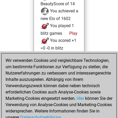
BeautyScore of 14
You achieved a
new Elo of 1602
You played 1
blitz games
Play
You scored +1
=0 -0 in blitz
Dienstag,
Wir verwenden Cookies und vergleichbare Technologien,
November 30,
um bestimmte Funktionen zur Verfügung zu stellen, die
2021
Nutzererfahrungen zu verbessern und interessengerechte
Inhalte auszuspielen. Abhängig von ihrem
You created
Verwendungszweck können dabei neben technisch
your Studies account
erforderlichen Cookies auch Analyse-Cookies sowie
Studies
Marketing-Cookies eingesetzt werden.
Hier
können Sie der
Sonntag,
Verwendung von Analyse-Cookies und Marketing-Cookies
Mai 16, 2021
widersprechen. Weitere Informationen finden Sie in
unserer
Datenschutzerklärung
.