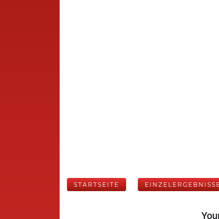
STARTSEITE
EINZELERGEBNISS
Your