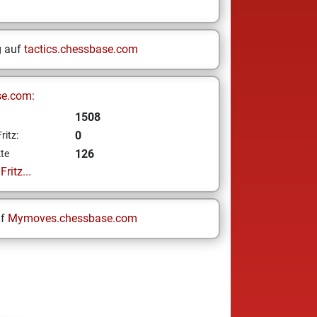
g auf
tactics.chessbase.com
se.com:
1508
0
ritz:
126
te
ritz...
uf
Mymoves.chessbase.com