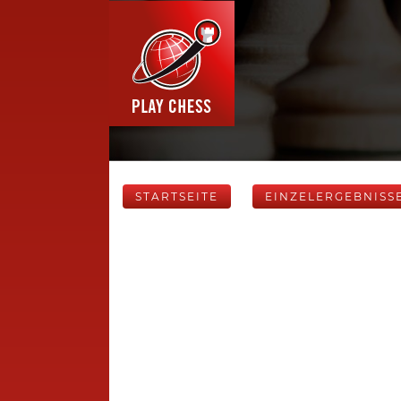
STARTSEITE
EINZELERGEBNISS