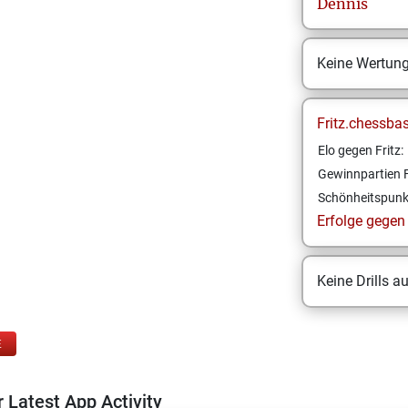
Dennis
Keine Wertun
Fritz.chessba
Elo gegen Fritz:
Gewinnpartien F
Schönheitspunk
Erfolge gegen F
Keine Drills a
E
 Latest App Activity