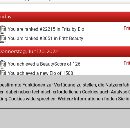
Today
Fri
You are ranked #22215 in Fritz by Elo
You are ranked #3051 in Fritz Beauty
Donnerstag, Juni 30, 2022
Fri
You achieved a BeautyScore of 126
You achieved a new Elo of 1508
estimmte Funktionen zur Verfügung zu stellen, die Nutzererfah
Dienstag, Mai 24, 2022
 dabei neben technisch erforderlichen Cookies auch Analyse-C
Fri
ng-Cookies widersprechen. Weitere Informationen finden Sie in
You created your Fritz account