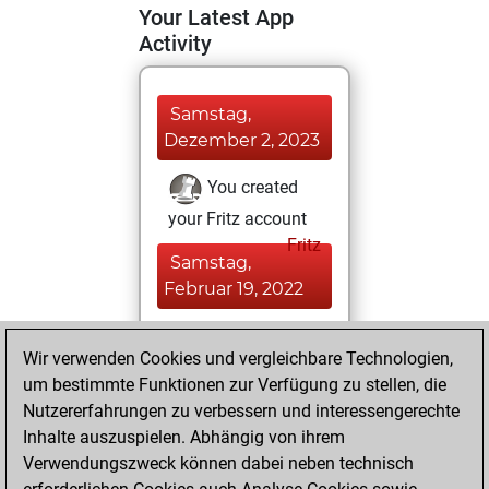
Your Latest App
Activity
Samstag,
Dezember 2, 2023
You created
your Fritz account
Fritz
Samstag,
Februar 19, 2022
You played 2
Wir verwenden Cookies und vergleichbare Technologien,
slow games
Play
um bestimmte Funktionen zur Verfügung zu stellen, die
You scored +0
Nutzererfahrungen zu verbessern und interessengerechte
=0 -2 in slow games
Inhalte auszuspielen. Abhängig von ihrem
Verwendungszweck können dabei neben technisch
Freitag, Februar