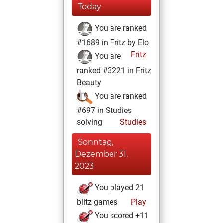
Today
You are ranked
#1689 in Fritz by Elo
Fritz
You are
ranked #3221 in Fritz
Beauty
You are ranked
#697 in Studies
solving
Studies
Sonntag,
Dezember 31,
2023
You played 21
blitz games
Play
You scored +11