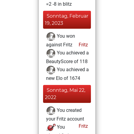
=2 -8 in blitz
Sonntag, Februar
19, 2023
You won
against Fritz
Fritz
You achieved a
BeautyScore of 118
You achieved a
new Elo of 1674
Sonntag, Mai 22,
2022
You created
your Fritz account
Fritz
You