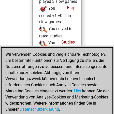
played 3 slow games
Play
You
scored +1 =0 -2 in
slow games
You solved 6
rated studies
Studies
You
achieved a rating of
Wir verwenden Cookies und vergleichbare Technologien,
286
um bestimmte Funktionen zur Verfügung zu stellen, die
You created
Nutzererfahrungen zu verbessern und interessengerechte
your Studies account
Inhalte auszuspielen. Abhängig von ihrem
Verwendungszweck können dabei neben technisch
Freitag, Oktober
erforderlichen Cookies auch Analyse-Cookies sowie
6, 2017
Marketing-Cookies eingesetzt werden.
Hier
können Sie der
Verwendung von Analyse-Cookies und Marketing-Cookies
You played 9
widersprechen. Weitere Informationen finden Sie in
bullet games
Play
unserer
Datenschutzerklärung
.
You scored +3