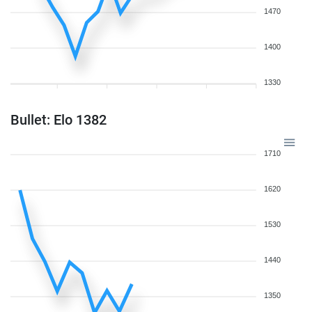
1470
1400
1330
Bullet: Elo 1382
1710
1620
1530
1440
1350