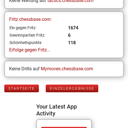
Keine Wertung auf
tactics.chessbase.com
Fritz.chessbase.com:
1674
Elo gegen Fritz:
6
Gewinnpartien Fritz:
118
Schönheitspunkte
Erfolge gegen Fritz...
Keine Drills auf
Mymoves.chessbase.com
STARTSEITE
EINZELERGEBNISSE
Your Latest App
Activity