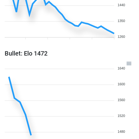
1440
1350
1260
Bullet: Elo 1472
1640
1600
1560
1520
1480