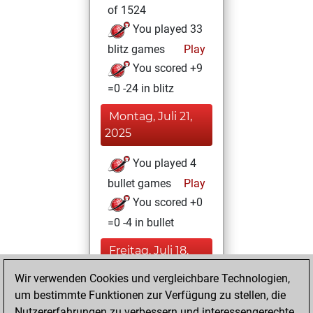
of 1524
You played 33
blitz games
Play
You scored +9
=0 -24 in blitz
Montag, Juli 21,
2025
You played 4
bullet games
Play
You scored +0
=0 -4 in bullet
Freitag, Juli 18,
2025
Wir verwenden Cookies und vergleichbare Technologien,
um bestimmte Funktionen zur Verfügung zu stellen, die
You had a best
Nutzererfahrungen zu verbessern und interessengerechte