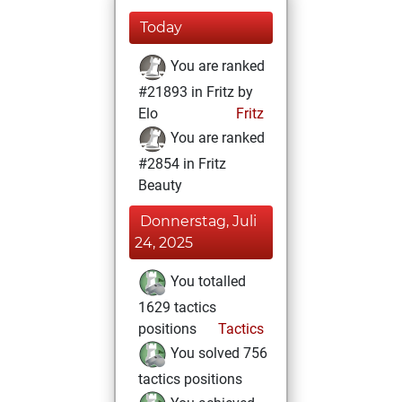
Today
You are ranked
#21893 in Fritz by
Elo
Fritz
You are ranked
#2854 in Fritz
Beauty
Donnerstag, Juli
24, 2025
You totalled
1629 tactics
positions
Tactics
You solved 756
tactics positions