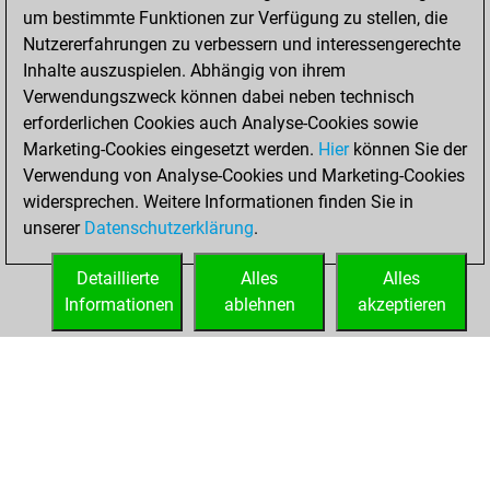
um bestimmte Funktionen zur Verfügung zu stellen, die
BeautyScore of 52
Nutzererfahrungen zu verbessern und interessengerechte
You achieved a
Inhalte auszuspielen. Abhängig von ihrem
new Elo of 1630
Verwendungszweck können dabei neben technisch
erforderlichen Cookies auch Analyse-Cookies sowie
Montag,
Marketing-Cookies eingesetzt werden.
Hier
können Sie der
November 30,
Verwendung von Analyse-Cookies und Marketing-Cookies
2020
widersprechen. Weitere Informationen finden Sie in
unserer
Datenschutzerklärung
.
You created
your Fritz account
Detaillierte
Alles
Alles
Fritz
Informationen
ablehnen
akzeptieren