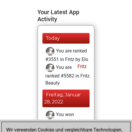
Your Latest App
Activity
Today
You are ranked
#3551 in Fritz by Elo
Fritz
You are
ranked #5582 in Fritz
Beauty
Freitag, Januar
28, 2022
You won
against Fritz
Fritz
Wir verwenden Cookies und vergleichbare Technologien,
You achieved a