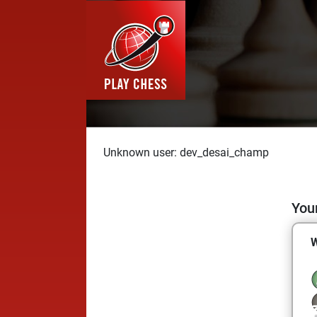
Unknown user: dev_desai_champ
Your
W