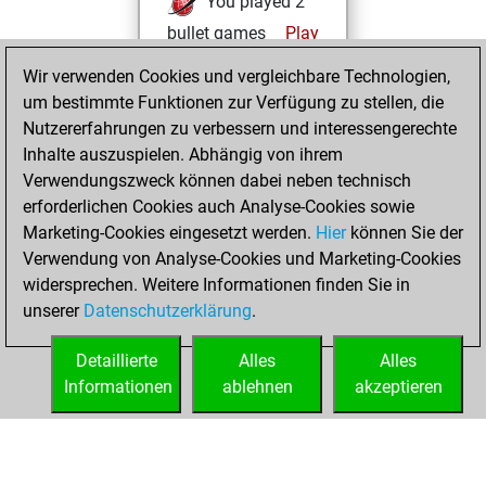
You played 2
bullet games
Play
You scored +0
Wir verwenden Cookies und vergleichbare Technologien,
=0 -2 in bullet
um bestimmte Funktionen zur Verfügung zu stellen, die
Nutzererfahrungen zu verbessern und interessengerechte
Freitag,
Inhalte auszuspielen. Abhängig von ihrem
Dezember 23,
Verwendungszweck können dabei neben technisch
2022
erforderlichen Cookies auch Analyse-Cookies sowie
Marketing-Cookies eingesetzt werden.
Hier
können Sie der
You created
Verwendung von Analyse-Cookies und Marketing-Cookies
your Fritz account
widersprechen. Weitere Informationen finden Sie in
Fritz
You
unserer
Datenschutzerklärung
.
created your Studies
account
Studies
Detaillierte
Alles
Alles
Informationen
ablehnen
akzeptieren