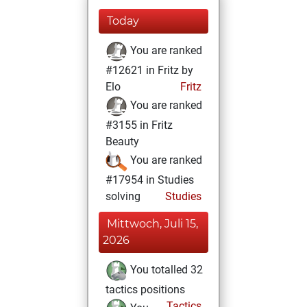
Today
You are ranked
#12621 in Fritz by
Elo
Fritz
You are ranked
#3155 in Fritz
Beauty
You are ranked
#17954 in Studies
solving
Studies
Mittwoch, Juli 15,
2026
You totalled 32
tactics positions
Tactics