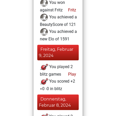
You won
against Fritz
Fritz
You achieved a
BeautyScore of 121
You achieved a
new Elo of 1591
Freitag, Februar
9, 2024
You played 2
blitz games
Play
You scored +2
=0 -0 in blitz
Donnerstag,
Februar 8, 2024