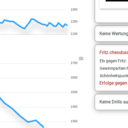
1300
1200
Keine Wertun
1100
Fritz.chessba
Elo gegen Fritz:
1700
Gewinnpartien F
Schönheitspunk
1600
Erfolge gegen F
1500
Keine Drills a
1400
1300