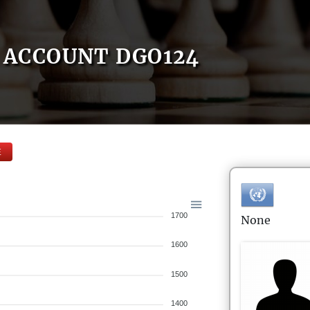
ACCOUNT DGO124
E
1700
None
1600
1500
1400