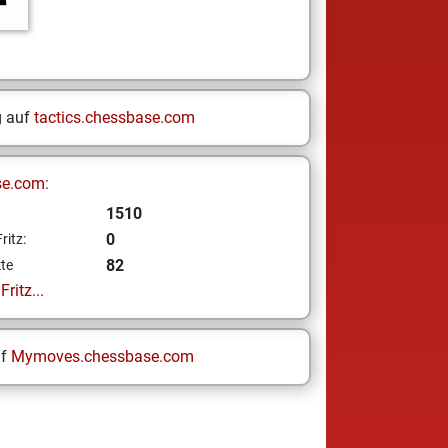
g auf
tactics.chessbase.com
se.com:
1510
0
ritz:
82
te
ritz...
uf
Mymoves.chessbase.com