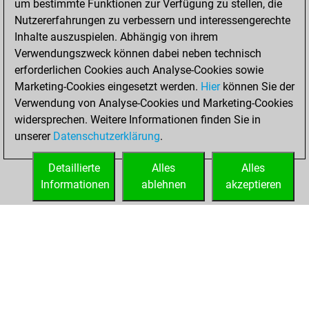
um bestimmte Funktionen zur Verfügung zu stellen, die
You played 2
Nutzererfahrungen zu verbessern und interessengerechte
blitz games
Play
Inhalte auszuspielen. Abhängig von ihrem
You scored +1
Verwendungszweck können dabei neben technisch
=0 -1 in blitz
erforderlichen Cookies auch Analyse-Cookies sowie
Marketing-Cookies eingesetzt werden.
Hier
können Sie der
Mittwoch,
Verwendung von Analyse-Cookies und Marketing-Cookies
Februar 24, 2021
widersprechen. Weitere Informationen finden Sie in
unserer
Datenschutzerklärung
.
You created
your Fritz account
Detaillierte
Alles
Alles
Fritz
Informationen
ablehnen
akzeptieren