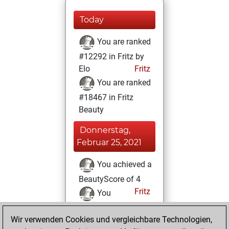
Today
You are ranked
#12292 in Fritz by
Elo
Fritz
You are ranked
#18467 in Fritz
Beauty
Donnerstag,
Februar 25, 2021
You achieved a
BeautyScore of 4
Fritz
You
achieved a new Elo
Wir verwenden Cookies und vergleichbare Technologien,
of 1591