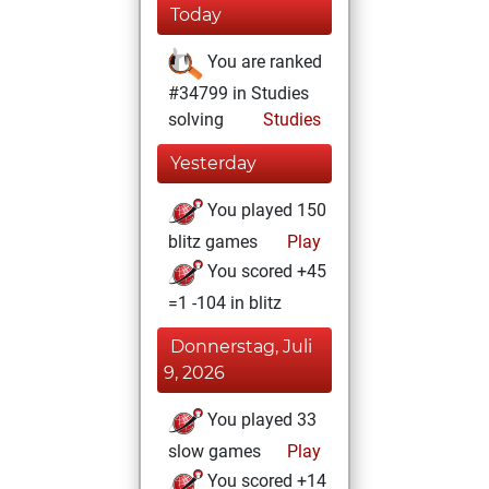
Today
You are ranked
#34799 in Studies
solving
Studies
Yesterday
You played 150
blitz games
Play
You scored +45
=1 -104 in blitz
Donnerstag, Juli
9, 2026
You played 33
slow games
Play
You scored +14