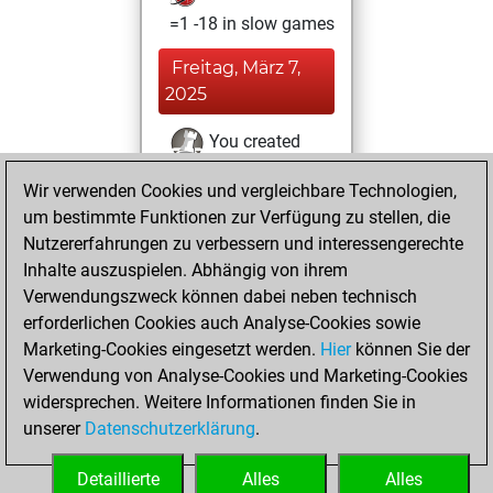
=1 -18 in slow games
Freitag, März 7,
2025
You created
your Fritz account
Wir verwenden Cookies und vergleichbare Technologien,
Fritz
You
um bestimmte Funktionen zur Verfügung zu stellen, die
created your Studies
Nutzererfahrungen zu verbessern und interessengerechte
account
Studies
Inhalte auszuspielen. Abhängig von ihrem
Verwendungszweck können dabei neben technisch
Dienstag, Januar
erforderlichen Cookies auch Analyse-Cookies sowie
17, 2017
Marketing-Cookies eingesetzt werden.
Hier
können Sie der
Verwendung von Analyse-Cookies und Marketing-Cookies
You played 2
widersprechen. Weitere Informationen finden Sie in
bullet games
Play
unserer
Datenschutzerklärung
.
You scored +0
=0 -2 in bullet
Detaillierte
Alles
Alles