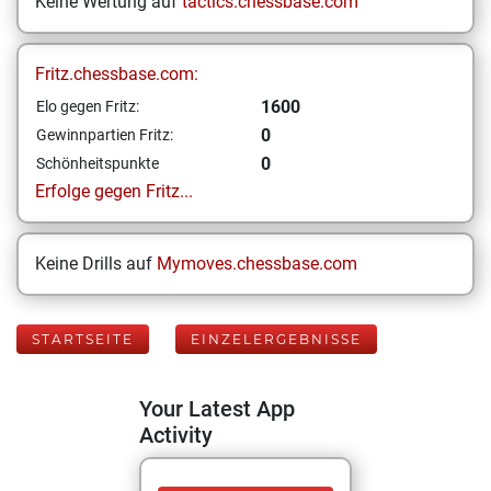
Keine Wertung auf
tactics.chessbase.com
Fritz.chessbase.com:
1600
Elo gegen Fritz:
0
Gewinnpartien Fritz:
0
Schönheitspunkte
Erfolge gegen Fritz...
Keine Drills auf
Mymoves.chessbase.com
STARTSEITE
EINZELERGEBNISSE
Your Latest App
Activity