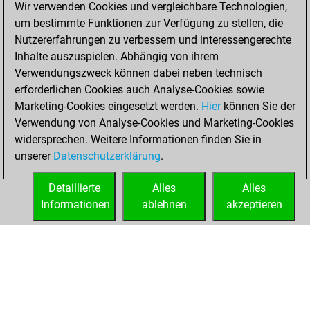
Wir verwenden Cookies und vergleichbare Technologien,
Fritz
You
um bestimmte Funktionen zur Verfügung zu stellen, die
achieved a new Elo
Nutzererfahrungen zu verbessern und interessengerechte
of 1578
Inhalte auszuspielen. Abhängig von ihrem
Verwendungszweck können dabei neben technisch
Freitag,
erforderlichen Cookies auch Analyse-Cookies sowie
Dezember 4, 2020
Marketing-Cookies eingesetzt werden.
Hier
können Sie der
Verwendung von Analyse-Cookies und Marketing-Cookies
You won
widersprechen. Weitere Informationen finden Sie in
against Fritz
Fritz
unserer
Datenschutzerklärung
.
You created
your Fritz account
Detaillierte
Alles
Alles
Informationen
ablehnen
akzeptieren