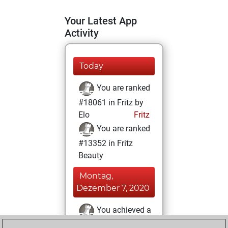
Your Latest App
Activity
Today
You are ranked
#18061 in Fritz by
Elo
Fritz
You are ranked
#13352 in Fritz
Beauty
Montag,
Dezember 7, 2020
You achieved a
BeautyScore of 12