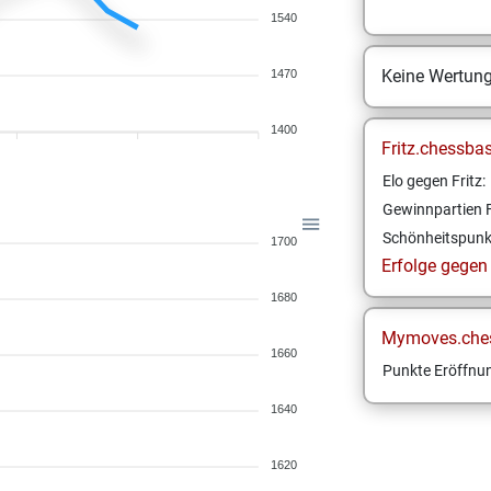
1540
Keine Wertun
1470
1400
Fritz.chessba
Elo gegen Fritz:
Gewinnpartien F
Schönheitspunk
1700
Erfolge gegen F
1680
Mymoves.che
1660
Punkte Eröffnun
1640
1620