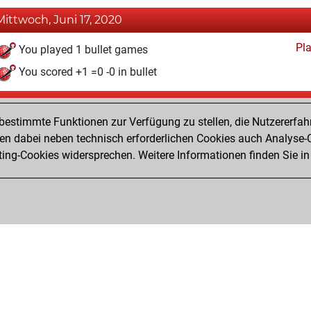
Mittwoch, Juni 17, 2020
Pl
You played 1 bullet games
You scored +1 =0 -0 in bullet
Samstag, Dezember 21, 2019
estimmte Funktionen zur Verfügung zu stellen, die Nutzererfah
Pl
You played 1 slow games
 dabei neben technisch erforderlichen Cookies auch Analyse-C
ng-Cookies widersprechen. Weitere Informationen finden Sie in
You scored +0 =1 -0 in slow games