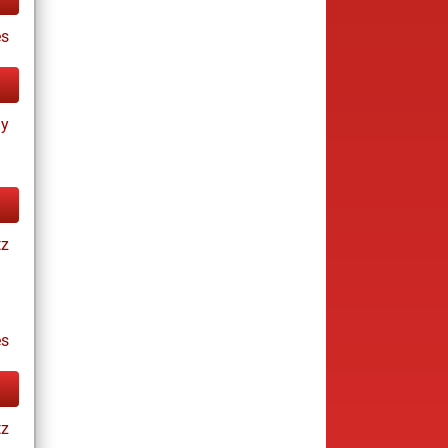
es
ay
tz
s
tz