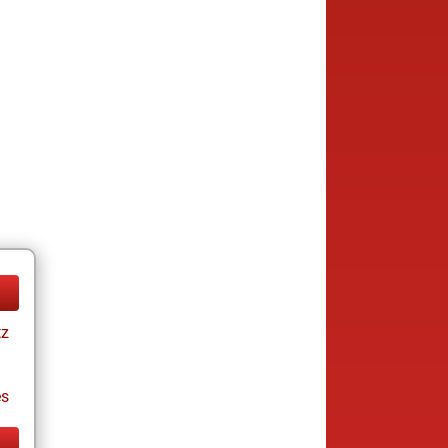
tz
es