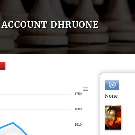
ACCOUNT DHRUONE
E
1750
None
1680
1610