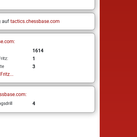
g auf
tactics.chessbase.com
se.com:
1614
1
ritz:
3
te
ritz...
ssbase.com:
4
gsdrill