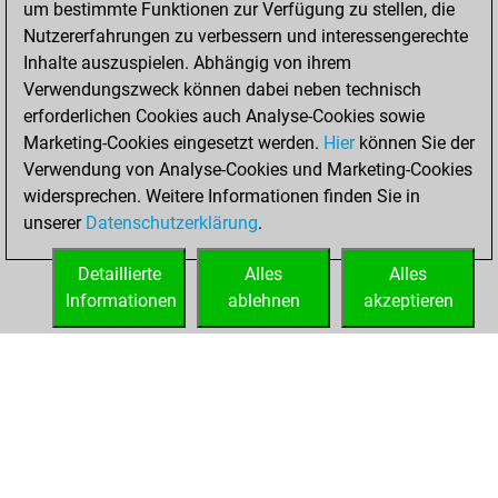
um bestimmte Funktionen zur Verfügung zu stellen, die
Fritz
You
Nutzererfahrungen zu verbessern und interessengerechte
achieved a new Elo
Inhalte auszuspielen. Abhängig von ihrem
of 1278
Verwendungszweck können dabei neben technisch
erforderlichen Cookies auch Analyse-Cookies sowie
Sonntag,
Marketing-Cookies eingesetzt werden.
Hier
können Sie der
September 7,
Verwendung von Analyse-Cookies und Marketing-Cookies
2025
widersprechen. Weitere Informationen finden Sie in
unserer
Datenschutzerklärung
.
You created
your Fritz account
Detaillierte
Alles
Alles
Fritz
Informationen
ablehnen
akzeptieren