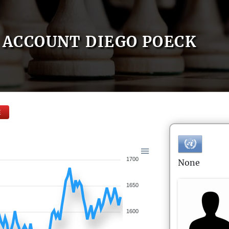
ACCOUNT DIEGO POECK
E
1700
None
1650
1600