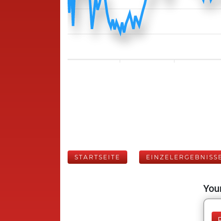
STARTSEITE
EINZELERGEBNISS
Your