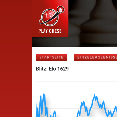
STARTSEITE
EINZELERGEBNISS
Blitz: Elo 1629