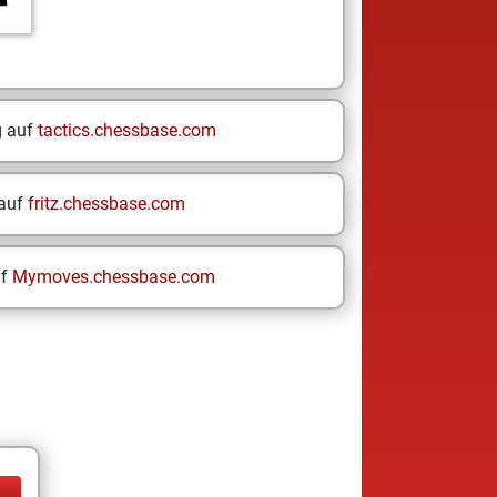
g auf
tactics.chessbase.com
 auf
fritz.chessbase.com
uf
Mymoves.chessbase.com