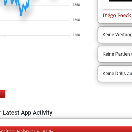
1550
Diégo
Poeck
1500
Keine Wertun
1450
Keine Partien
Keine Drills a
E
 Latest App Activity
Freitag, Februar 6, 2026