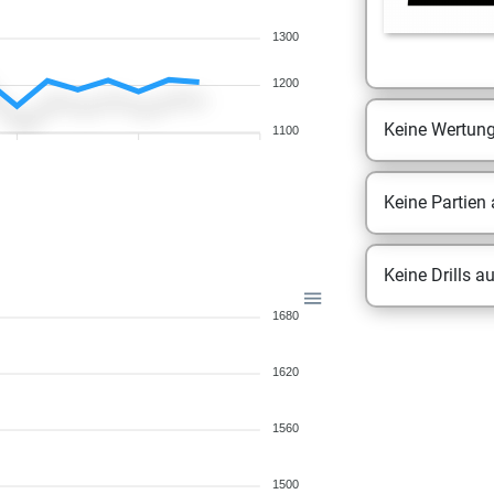
1300
1200
Keine Wertun
1100
Keine Partien
Keine Drills a
1680
1620
1560
1500