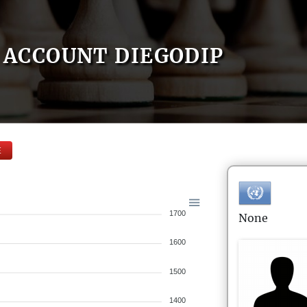
ACCOUNT DIEGODIP
E
1700
None
1600
1500
1400