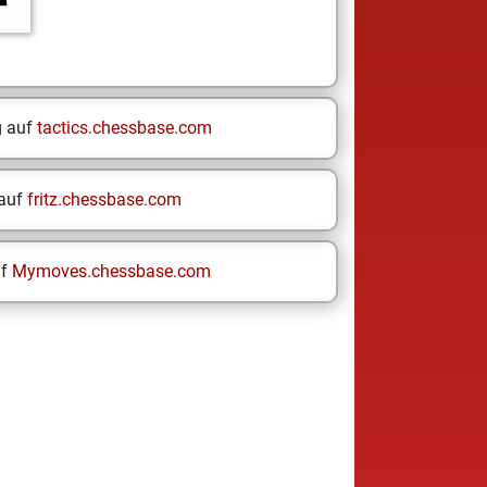
g auf
tactics.chessbase.com
 auf
fritz.chessbase.com
uf
Mymoves.chessbase.com