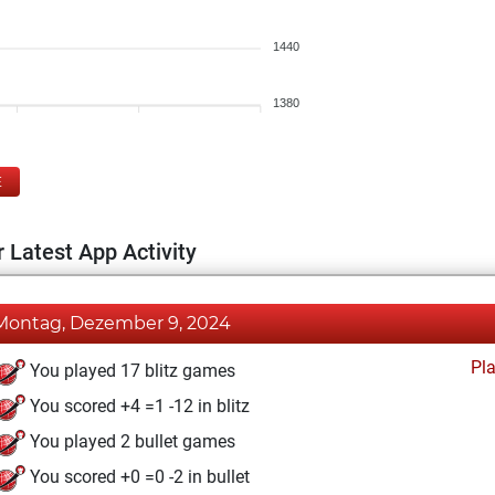
1440
1380
E
 Latest App Activity
Montag, Dezember 9, 2024
Pl
You played 17 blitz games
You scored +4 =1 -12 in blitz
You played 2 bullet games
You scored +0 =0 -2 in bullet