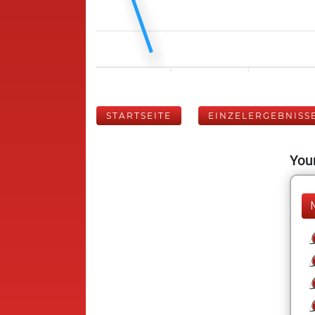
STARTSEITE
EINZELERGEBNISS
Your