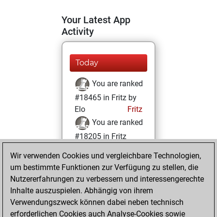
Your Latest App
Activity
Today
You are ranked
#18465 in Fritz by
Elo
Fritz
You are ranked
#18205 in Fritz
Beauty
Wir verwenden Cookies und vergleichbare Technologien,
um bestimmte Funktionen zur Verfügung zu stellen, die
Dienstag, Juli 15,
Nutzererfahrungen zu verbessern und interessengerechte
2025
Inhalte auszuspielen. Abhängig von ihrem
You achieved a
Verwendungszweck können dabei neben technisch
erforderlichen Cookies auch Analyse-Cookies sowie
BeautyScore of 5