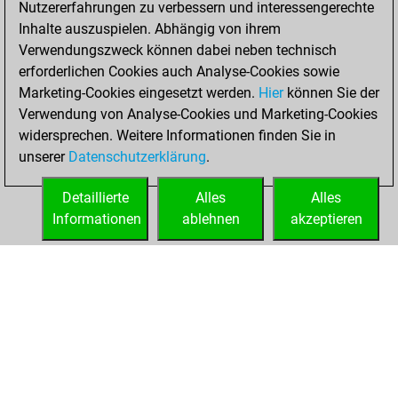
Nutzererfahrungen zu verbessern und interessengerechte
Fritz
You
Inhalte auszuspielen. Abhängig von ihrem
achieved a new Elo
Verwendungszweck können dabei neben technisch
of 1575
erforderlichen Cookies auch Analyse-Cookies sowie
Marketing-Cookies eingesetzt werden.
Hier
können Sie der
Samstag,
Verwendung von Analyse-Cookies und Marketing-Cookies
Oktober 8, 2022
widersprechen. Weitere Informationen finden Sie in
unserer
Datenschutzerklärung
.
You created
your Fritz account
Detaillierte
Alles
Alles
Fritz
Informationen
ablehnen
akzeptieren