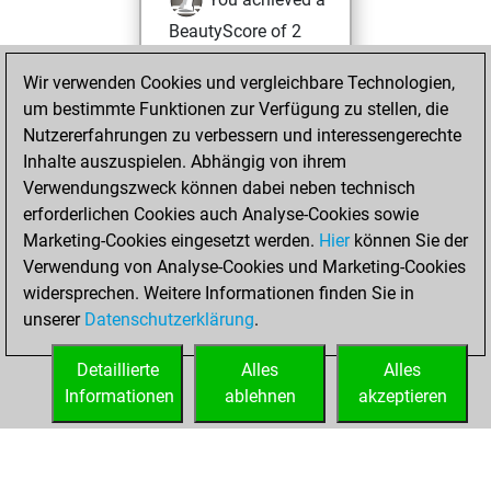
BeautyScore of 2
Fritz
You
Wir verwenden Cookies und vergleichbare Technologien,
achieved a new Elo
um bestimmte Funktionen zur Verfügung zu stellen, die
of 1590
Nutzererfahrungen zu verbessern und interessengerechte
You created
Inhalte auszuspielen. Abhängig von ihrem
your Fritz account
Verwendungszweck können dabei neben technisch
erforderlichen Cookies auch Analyse-Cookies sowie
Mittwoch,
Marketing-Cookies eingesetzt werden.
Hier
können Sie der
September 28,
Verwendung von Analyse-Cookies und Marketing-Cookies
2022
widersprechen. Weitere Informationen finden Sie in
unserer
Datenschutzerklärung
.
You created
your Studies account
Detaillierte
Alles
Alles
Studies
Informationen
ablehnen
akzeptieren