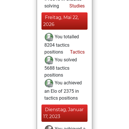
solving
Studies
Freitag, Mai 22,
2026
You totalled
8204 tactics
positions
Tactics
You solved
5688 tactics
positions
You achieved
an Elo of 2375 in
tactics positions
Dienstag, Januar
17, 2023
You achieved a