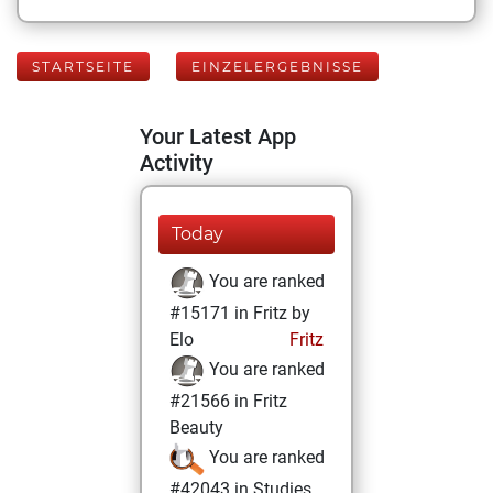
STARTSEITE
EINZELERGEBNISSE
Your Latest App
Activity
Today
You are ranked
#15171 in Fritz by
Elo
Fritz
You are ranked
#21566 in Fritz
Beauty
You are ranked
#42043 in Studies