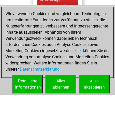
Dezember 30,
2025
Wir verwenden Cookies und vergleichbare Technologien,
um bestimmte Funktionen zur Verfügung zu stellen, die
You played 163
Nutzererfahrungen zu verbessern und interessengerechte
blitz games
Play
Inhalte auszuspielen. Abhängig von ihrem
You scored +72
Verwendungszweck können dabei neben technisch
erforderlichen Cookies auch Analyse-Cookies sowie
=4 -87 in blitz
Marketing-Cookies eingesetzt werden.
Hier
können Sie der
You played 237
Verwendung von Analyse-Cookies und Marketing-Cookies
slow games
widersprechen. Weitere Informationen finden Sie in
You scored
unserer
Datenschutzerklärung
.
+118 =8 -111 in slow
games
Detaillierte
Alles
Alles
Informationen
ablehnen
akzeptieren