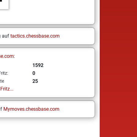
g auf
tactics.chessbase.com
se.com:
1592
0
ritz:
25
te
ritz...
uf
Mymoves.chessbase.com