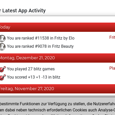
 Latest App Activity
Today
Fri
You are ranked #11538 in Fritz by Elo
You are ranked #9078 in Fritz Beauty
Montag, Dezember 21, 2020
Pl
You played 27 blitz games
You scored +13 =1 -13 in blitz
Freitag, November 27, 2020
Fri
You achieved a BeautyScore of 25
estimmte Funktionen zur Verfügung zu stellen, die Nutzererfah
You achieved a new Elo of 1592
 dabei neben technisch erforderlichen Cookies auch Analyse-C