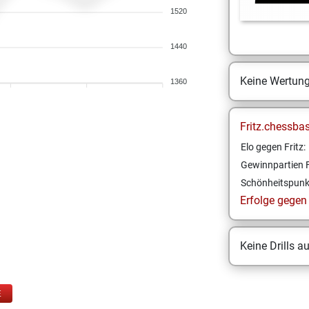
1520
1440
Keine Wertun
1360
Fritz.chessba
Elo gegen Fritz:
Gewinnpartien F
Schönheitspunk
Erfolge gegen F
Keine Drills a
E