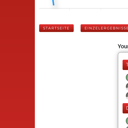
STARTSEITE
EINZELERGEBNISS
Your