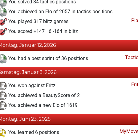
You solved 84 tactics positions
You achieved an Elo of 2057 in tactics positions
Pl
You played 317 blitz games
You scored +147 =6 -164 in blitz
Montag, Januar 12, 2026
Tacti
You had a best sprint of 36 positions
Samstag, Januar 3, 2026
Fri
You won against Fritz
You achieved a BeautyScore of 2
You achieved a new Elo of 1619
Montag, Juni 23, 2025
MyMove
You learned 6 positions