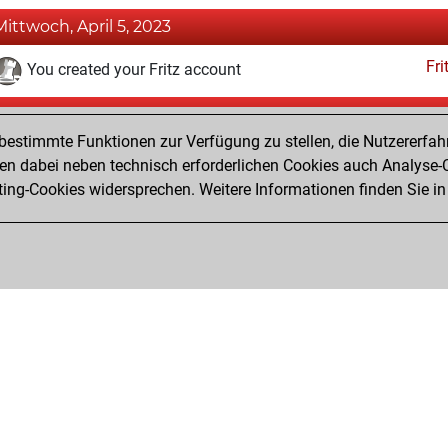
Mittwoch, April 5, 2023
Fri
You created your Fritz account
Dienstag, Juni 2, 2020
estimmte Funktionen zur Verfügung zu stellen, die Nutzererfah
Pl
You played 1 bullet games
 dabei neben technisch erforderlichen Cookies auch Analyse-C
ng-Cookies widersprechen. Weitere Informationen finden Sie in
You scored +0 =0 -1 in bullet