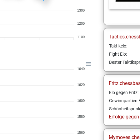
1300
1200
Tactics.chess
1100
Taktikelo:
Fight Elo:
Bester Taktikspr
1640
Fritz.chessba
1620
Elo gegen Fritz:
Gewinnpartien F
1600
Schönheitspunk
Erfolge gegen F
1580
1560
Mymoves.che