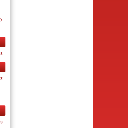
ay
cs
tz
s