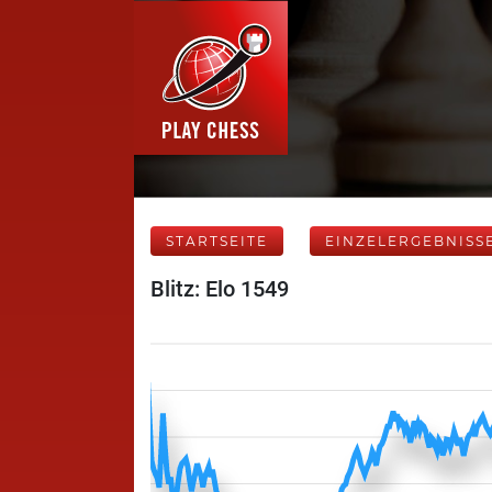
STARTSEITE
EINZELERGEBNISS
Blitz: Elo 1549