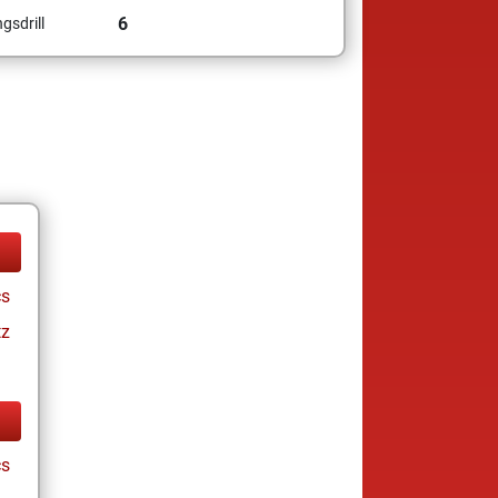
6
gsdrill
cs
tz
cs