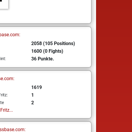
base.com:
2058 (105 Positions)
1600 (0 Fights)
36 Punkte.
int:
se.com:
1619
1
ritz:
2
te
ritz...
ssbase.com: