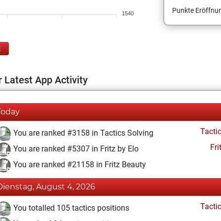
Punkte Eröffnun
1540
E
 Latest App Activity
Today
Tacti
You are ranked #3158 in Tactics Solving
Fri
You are ranked #5307 in Fritz by Elo
You are ranked #21158 in Fritz Beauty
Dienstag, August 4, 2026
Tacti
You totalled 105 tactics positions