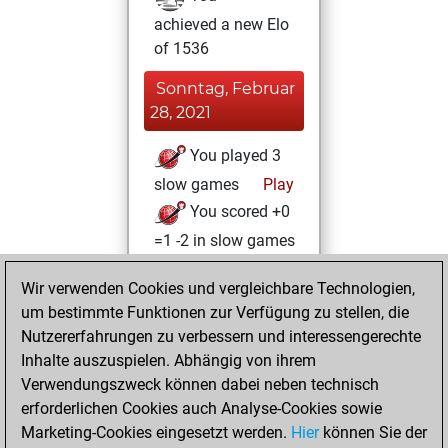
achieved a new Elo
of 1536
Sonntag, Februar
28, 2021
You played 3
slow games
Play
You scored +0
=1 -2 in slow games
Samstag, Februar
Wir verwenden Cookies und vergleichbare Technologien,
6, 2021
um bestimmte Funktionen zur Verfügung zu stellen, die
Nutzererfahrungen zu verbessern und interessengerechte
You won
Inhalte auszuspielen. Abhängig von ihrem
against Fritz
Fritz
Verwendungszweck können dabei neben technisch
You created
erforderlichen Cookies auch Analyse-Cookies sowie
Marketing-Cookies eingesetzt werden.
your Fritz account
Hier
können Sie der