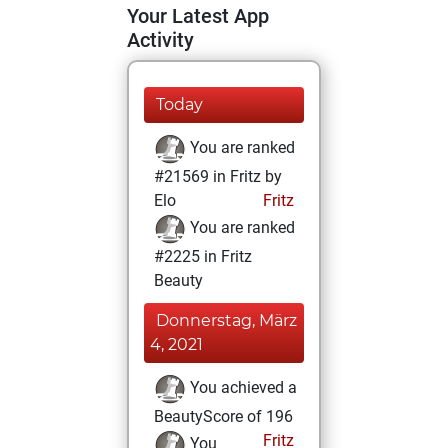
Your Latest App
Activity
Today
You are ranked
#21569 in Fritz by
Elo
Fritz
You are ranked
#2225 in Fritz
Beauty
Donnerstag, März
4, 2021
You achieved a
BeautyScore of 196
Fritz
You