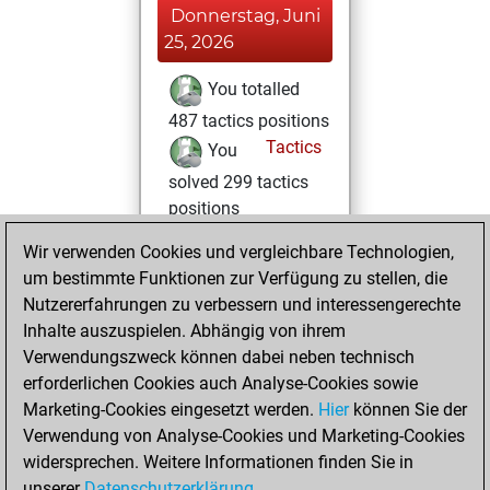
Donnerstag, Juni
25, 2026
You totalled
487 tactics positions
Tactics
You
solved 299 tactics
positions
You achieved
Wir verwenden Cookies und vergleichbare Technologien,
an Elo of 2129 in
um bestimmte Funktionen zur Verfügung zu stellen, die
tactics positions
Nutzererfahrungen zu verbessern und interessengerechte
Inhalte auszuspielen. Abhängig von ihrem
Sonntag,
Verwendungszweck können dabei neben technisch
September 14,
erforderlichen Cookies auch Analyse-Cookies sowie
2025
Marketing-Cookies eingesetzt werden.
Hier
können Sie der
Verwendung von Analyse-Cookies und Marketing-Cookies
You played 1
widersprechen. Weitere Informationen finden Sie in
blitz games
Play
unserer
Datenschutzerklärung
.