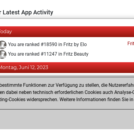
 Latest App Activity
Today
Fri
You are ranked #18590 in Fritz by Elo
You are ranked #11247 in Fritz Beauty
Montag, Juni 12, 2023
Fri
You achieved a BeautyScore of 18
estimmte Funktionen zur Verfügung zu stellen, die Nutzererfah
You achieved a new Elo of 1576
 dabei neben technisch erforderlichen Cookies auch Analyse-C
ng-Cookies widersprechen. Weitere Informationen finden Sie in
You created your Fritz account