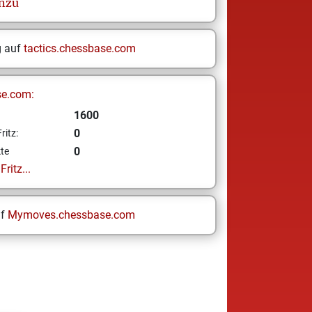
nzu
g auf
tactics.chessbase.com
se.com:
1600
0
ritz:
0
te
ritz...
uf
Mymoves.chessbase.com