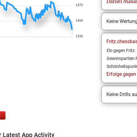
Daniel
Masa
1470
Keine Wertun
1400
1330
Fritz.chessba
Elo gegen Fritz:
Gewinnpartien F
Schönheitspunk
Erfolge gegen F
Keine Drills a
E
 Latest App Activity