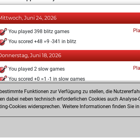
Mittwoch, Juni 24, 2026
Pl
You played 398 blitz games
You scored +48 =9 -341 in blitz
Donnerstag, Juni 18, 2026
Pl
You played 2 slow games
You scored +0 =1 -1 in slow games
estimmte Funktionen zur Verfügung zu stellen, die Nutzererfah
Dienstag, Januar 2, 2024
 dabei neben technisch erforderlichen Cookies auch Analyse-C
Fri
ng-Cookies widersprechen. Weitere Informationen finden Sie in
You created your Fritz account