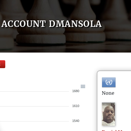
ACCOUNT DMANSOLA
E
1680
None
1610
1540