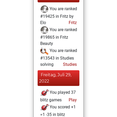
You are ranked
#19425 in Fritz by
Elo
Fritz
You are ranked
#19865 in Fritz
Beauty
You are ranked
#13543 in Studies
solving
Studies
Freitag, Juli 29,
2022
You played 37
blitz games
Play
You scored +1
=1 -35 in blitz