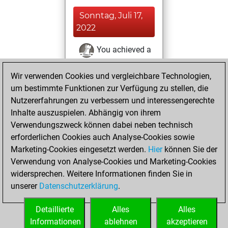
Sonntag, Juli 17,
2022
You achieved a
BeautyScore of 3
Wir verwenden Cookies und vergleichbare Technologien,
Fritz
You
um bestimmte Funktionen zur Verfügung zu stellen, die
achieved a new Elo
Nutzererfahrungen zu verbessern und interessengerechte
of 1570
Inhalte auszuspielen. Abhängig von ihrem
You created
Verwendungszweck können dabei neben technisch
your Fritz account
erforderlichen Cookies auch Analyse-Cookies sowie
Marketing-Cookies eingesetzt werden.
Hier
können Sie der
Freitag, Juli 15,
Verwendung von Analyse-Cookies und Marketing-Cookies
2022
widersprechen. Weitere Informationen finden Sie in
unserer
Datenschutzerklärung
.
You created
your Studies account
Detaillierte
Alles
Alles
Studies
Informationen
ablehnen
akzeptieren