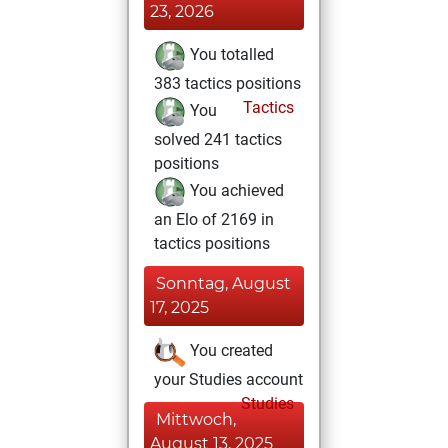
23, 2026
You totalled
383 tactics positions
Tactics
You
solved 241 tactics
positions
You achieved
an Elo of 2169 in
tactics positions
Sonntag, August
17, 2025
You created
your Studies account
Studies
Mittwoch,
August 13, 2025