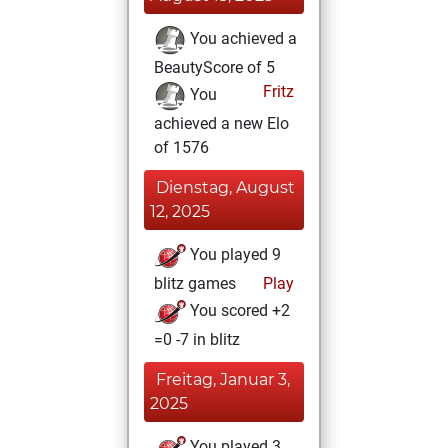
You achieved a
BeautyScore of 5
Fritz
You
achieved a new Elo
of 1576
Dienstag, August
12, 2025
You played 9
blitz games
Play
You scored +2
=0 -7 in blitz
Freitag, Januar 3,
2025
You played 3