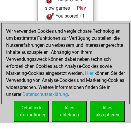
slow games
Play
You scored +1
=0 -2 in slow games
Wir verwenden Cookies und vergleichbare Technologien,
Donnerstag,
um bestimmte Funktionen zur Verfügung zu stellen, die
Januar 2, 2025
Nutzererfahrungen zu verbessern und interessengerechte
Inhalte auszuspielen. Abhängig von ihrem
You had a best
Verwendungszweck können dabei neben technisch
sprint of 53 positions
erforderlichen Cookies auch Analyse-Cookies sowie
Tactics
Marketing-Cookies eingesetzt werden.
Hier
können Sie der
Mittwoch,
Verwendung von Analyse-Cookies und Marketing-Cookies
November 6, 2024
widersprechen. Weitere Informationen finden Sie in
unserer
Datenschutzerklärung
.
You created
your Fritz account
Detaillierte
Alles
Alles
Fritz
Informationen
ablehnen
akzeptieren