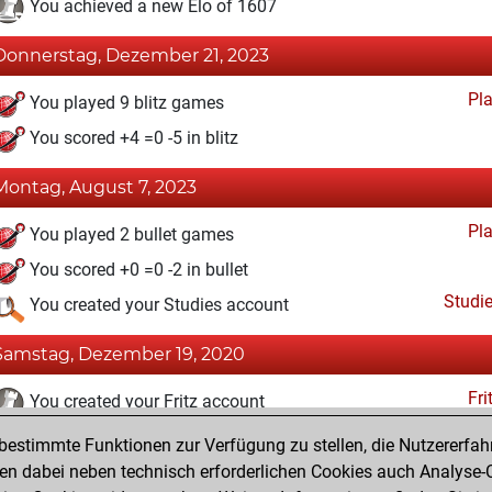
You achieved a new Elo of 1607
Donnerstag, Dezember 21, 2023
Pl
You played 9 blitz games
You scored +4 =0 -5 in blitz
Montag, August 7, 2023
Pl
You played 2 bullet games
You scored +0 =0 -2 in bullet
Studi
You created your Studies account
Samstag, Dezember 19, 2020
Fri
You created your Fritz account
estimmte Funktionen zur Verfügung zu stellen, die Nutzererfah
Samstag, März 7, 2020
 dabei neben technisch erforderlichen Cookies auch Analyse-C