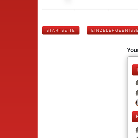
STARTSEITE
EINZELERGEBNISS
Your