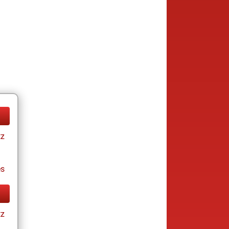
tz
es
tz