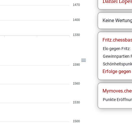
Daniel
Lope
1470
Keine Wertun
1400
1330
Fritz.chessba
Elo gegen Fritz:
Gewinnpartien F
Schönheitspunk
1590
Erfolge gegen F
1560
Mymoves.che
Punkte Eröffnun
1530
1500