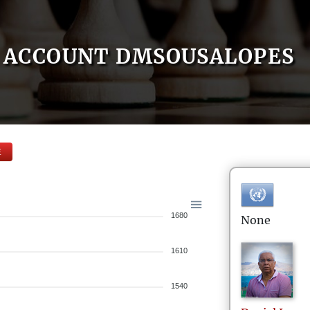
ACCOUNT DMSOUSALOPES
E
1680
None
1610
1540