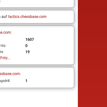
s
g auf
tactics.chessbase.com
se.com:
1607
0
ritz:
19
te
ritz...
ssbase.com:
1
gsdrill