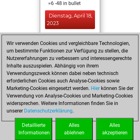
=6 -48 in bullet
Dienstag, April 18,
2023
You played 105
Wir verwenden Cookies und vergleichbare Technologien,
blitz games
Play
um bestimmte Funktionen zur Verfügung zu stellen, die
You scored +59
Nutzererfahrungen zu verbessern und interessengerechte
=8 -38 in blitz
Inhalte auszuspielen. Abhängig von ihrem
Verwendungszweck können dabei neben technisch
Dienstag, Mai 4,
erforderlichen Cookies auch Analyse-Cookies sowie
2021
Marketing-Cookies eingesetzt werden.
Hier
können Sie der
Verwendung von Analyse-Cookies und Marketing-Cookies
You played 1
widersprechen. Weitere Informationen finden Sie in
slow games
Play
unserer
Datenschutzerklärung
.
You scored +1
=0 -0 in slow games
Detaillierte
Alles
Alles
Informationen
ablehnen
akzeptieren