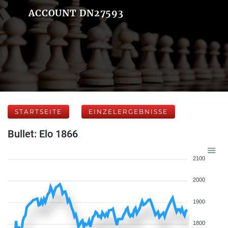
ACCOUNT DN27593
STARTSEITE
EINZELERGEBNISSE
Bullet: Elo 1866
2100
2000
1900
1800