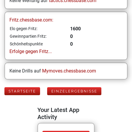
Keine Wertung auf
tactics.chessbase.com
Fritz.chessbase.com:
1600
Elo gegen Fritz:
0
Gewinnpartien Fritz:
0
Schönheitspunkte
Erfolge gegen Fritz...
Keine Drills auf
Mymoves.chessbase.com
STARTSEITE
EINZELERGEBNISSE
Your Latest App
Activity