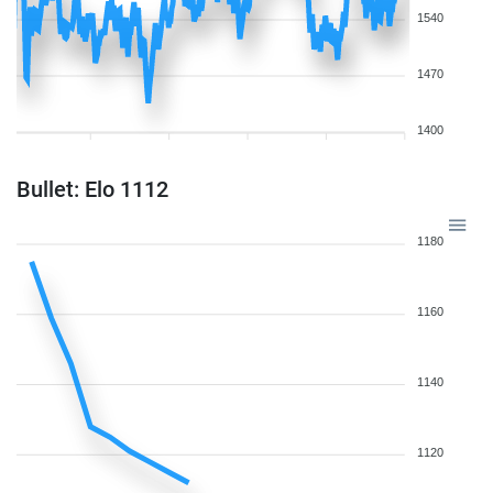
1540
1470
1400
Bullet: Elo 1112
1180
1160
1140
1120