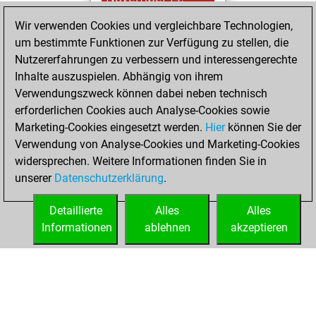
2024
Wir verwenden Cookies und vergleichbare Technologien,
um bestimmte Funktionen zur Verfügung zu stellen, die
You played 7
Nutzererfahrungen zu verbessern und interessengerechte
slow games
Play
Inhalte auszuspielen. Abhängig von ihrem
You scored +0
Verwendungszweck können dabei neben technisch
=0 -7 in slow games
erforderlichen Cookies auch Analyse-Cookies sowie
Marketing-Cookies eingesetzt werden.
Hier
können Sie der
Samstag, März
Verwendung von Analyse-Cookies und Marketing-Cookies
30, 2024
widersprechen. Weitere Informationen finden Sie in
unserer
Datenschutzerklärung
.
You created
your Fritz account
Detaillierte
Alles
Alles
Fritz
Informationen
ablehnen
akzeptieren