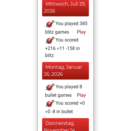
Mittwoch, Juli 29,
2026
You played 385
blitz games
Play
You scored
+216 =11 -158 in
blitz
Montag, Januar
26, 2026
You played 8
bullet games
Play
You scored +0
=0 -8 in bullet
Donnerstag,
November 14,