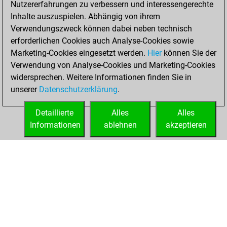
Nutzererfahrungen zu verbessern und interessengerechte
Fritz
You
Inhalte auszuspielen. Abhängig von ihrem
achieved a new Elo
Verwendungszweck können dabei neben technisch
of 1590
erforderlichen Cookies auch Analyse-Cookies sowie
Marketing-Cookies eingesetzt werden.
Hier
können Sie der
Donnerstag,
Verwendung von Analyse-Cookies und Marketing-Cookies
September 9, 2021
widersprechen. Weitere Informationen finden Sie in
unserer
Datenschutzerklärung
.
You created
your Fritz account
Detaillierte
Alles
Alles
Fritz
Informationen
ablehnen
akzeptieren