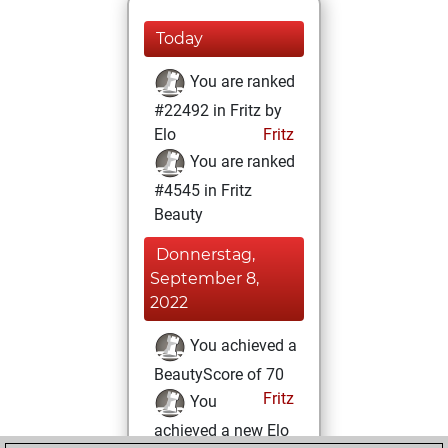
Today
You are ranked
#22492 in Fritz by
Elo
Fritz
You are ranked
#4545 in Fritz
Beauty
Donnerstag,
September 8,
2022
You achieved a
BeautyScore of 70
Fritz
You
achieved a new Elo