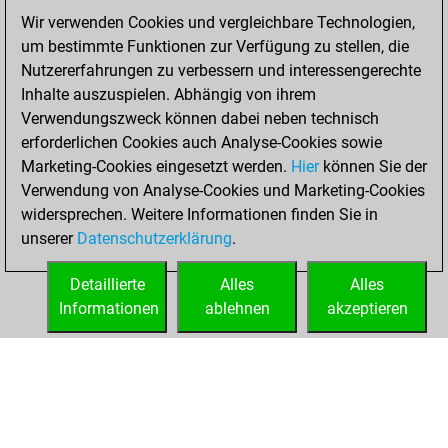
of 1488
Wir verwenden Cookies und vergleichbare Technologien,
um bestimmte Funktionen zur Verfügung zu stellen, die
Dienstag, Mai 24,
Nutzererfahrungen zu verbessern und interessengerechte
2022
Inhalte auszuspielen. Abhängig von ihrem
You created
Verwendungszweck können dabei neben technisch
erforderlichen Cookies auch Analyse-Cookies sowie
your Fritz account
Marketing-Cookies eingesetzt werden.
Fritz
Hier
können Sie der
You
Verwendung von Analyse-Cookies und Marketing-Cookies
played 2 bullet
widersprechen. Weitere Informationen finden Sie in
games
Play
unserer
Datenschutzerklärung
.
You scored +0
=0 -2 in bullet
Detaillierte
Alles
Alles
Informationen
ablehnen
akzeptieren