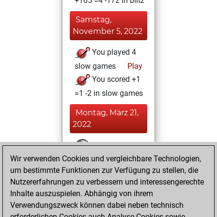
+105 =4 -172 in blitz
Samstag,
November 5, 2022
You played 4
slow games
Play
You scored +1
=1 -2 in slow games
Montag, März 21,
2022
You won
Wir verwenden Cookies und vergleichbare Technologien,
against Fritz
Fritz
um bestimmte Funktionen zur Verfügung zu stellen, die
You achieved a
Nutzererfahrungen zu verbessern und interessengerechte
BeautyScore of 46
Inhalte auszuspielen. Abhängig von ihrem
You achieved a
Verwendungszweck können dabei neben technisch
new Elo of 1625
erforderlichen Cookies auch Analyse-Cookies sowie