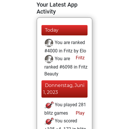
Your Latest App
Activity
Today
You are ranked
#4000 in Fritz by Elo
Fritz
You are
ranked #6098 in Fritz
Beauty
Donnerstag, Juni
1, 2023
You played 281
blitz games
Play
You scored