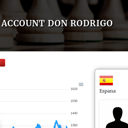
ACCOUNT DON RODRIGO
E
1620
Espana
1530
1440
1350