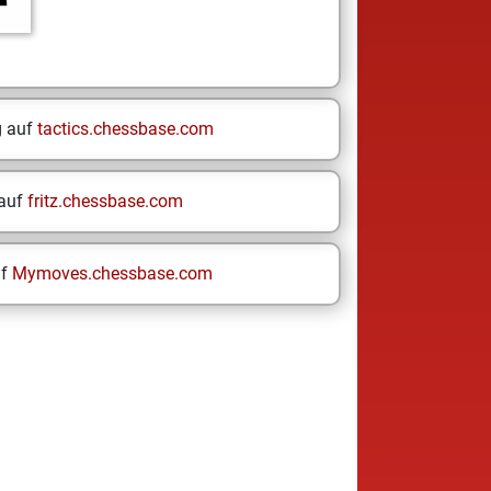
g auf
tactics.chessbase.com
 auf
fritz.chessbase.com
uf
Mymoves.chessbase.com