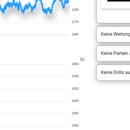
1260
1170
Keine Wertun
1080
Keine Partien
1660
Keine Drills a
1640
1620
1600
1580
1560