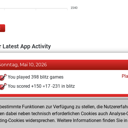
1540
E
 Latest App Activity
Sonntag, Mai 10, 2026
Pl
You played 398 blitz games
You scored +150 =17 -231 in blitz
Sonntag, Juli 6, 2025
estimmte Funktionen zur Verfügung zu stellen, die Nutzererfah
Pl
You played 2 bullet games
 dabei neben technisch erforderlichen Cookies auch Analyse-C
ng-Cookies widersprechen. Weitere Informationen finden Sie in
You scored +0 =1 -1 in bullet