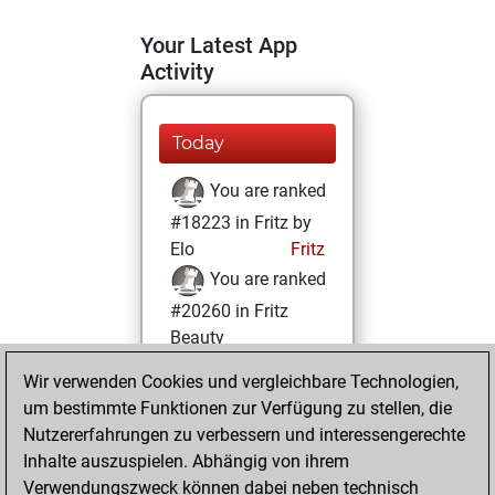
Your Latest App
Activity
Today
You are ranked
#18223 in Fritz by
Elo
Fritz
You are ranked
#20260 in Fritz
Beauty
Wir verwenden Cookies und vergleichbare Technologien,
Montag,
um bestimmte Funktionen zur Verfügung zu stellen, die
November 25,
Nutzererfahrungen zu verbessern und interessengerechte
2024
Inhalte auszuspielen. Abhängig von ihrem
You achieved a
Verwendungszweck können dabei neben technisch