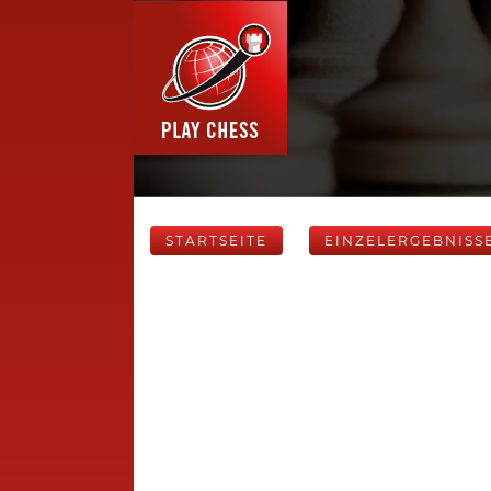
STARTSEITE
EINZELERGEBNISS