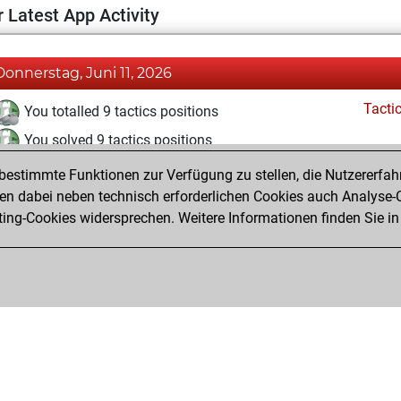
 Latest App Activity
Donnerstag, Juni 11, 2026
Tacti
You totalled 9 tactics positions
You solved 9 tactics positions
You achieved an Elo of 1701 in tactics positions
estimmte Funktionen zur Verfügung zu stellen, die Nutzererfah
 dabei neben technisch erforderlichen Cookies auch Analyse-C
ng-Cookies widersprechen. Weitere Informationen finden Sie in