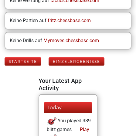
Keine Wertung auf
tactics.chessbase.com
Keine Partien auf
fritz.chessbase.com
Keine Drills auf
Mymoves.chessbase.com
STARTSEITE
EINZELERGEBNISSE
Your Latest App
Activity
Today
You played 389
blitz games
Play