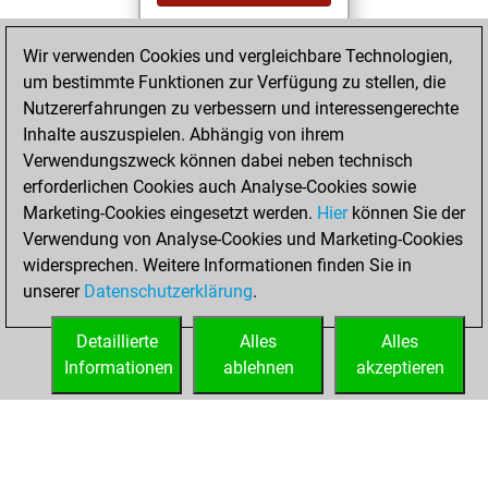
You played 7
Wir verwenden Cookies und vergleichbare Technologien,
bullet games
Play
um bestimmte Funktionen zur Verfügung zu stellen, die
You scored +6
Nutzererfahrungen zu verbessern und interessengerechte
=0 -1 in bullet
Inhalte auszuspielen. Abhängig von ihrem
Verwendungszweck können dabei neben technisch
Freitag, Mai 1,
erforderlichen Cookies auch Analyse-Cookies sowie
2026
Marketing-Cookies eingesetzt werden.
Hier
können Sie der
Verwendung von Analyse-Cookies und Marketing-Cookies
You played 1
widersprechen. Weitere Informationen finden Sie in
blitz games
Play
unserer
Datenschutzerklärung
.
You scored +1
=0 -0 in blitz
Detaillierte
Alles
Alles
Informationen
ablehnen
akzeptieren