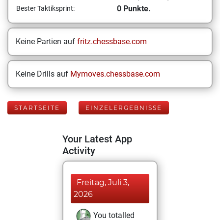
0 Punkte.
Bester Taktiksprint:
Keine Partien auf
fritz.chessbase.com
Keine Drills auf
Mymoves.chessbase.com
STARTSEITE
EINZELERGEBNISSE
Your Latest App
Activity
Freitag, Juli 3,
2026
You totalled