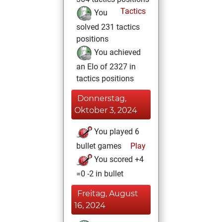
Tactics
You
solved 231 tactics
positions
You achieved
an Elo of 2327 in
tactics positions
Donnerstag,
Oktober 3, 2024
You played 6
bullet games
Play
You scored +4
=0 -2 in bullet
Freitag, August
16, 2024