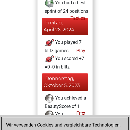
You had a best
sprint of 24 positions
Tactics
Freitag,
April 26, 2024
You played 7
blitz games
Play
You scored +7
=0 -0 in blitz
Donnerstag,
Oktober 5, 2023
You achieved a
BeautyScore of 1
Fritz
You
achieved a new Elo
Wir verwenden Cookies und vergleichbare Technologien,
of 1588