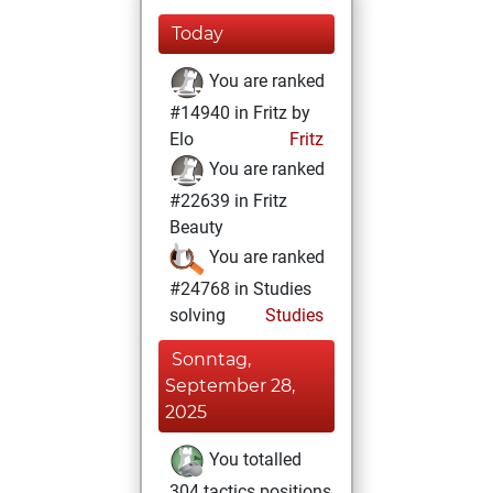
Today
You are ranked
#14940 in Fritz by
Elo
Fritz
You are ranked
#22639 in Fritz
Beauty
You are ranked
#24768 in Studies
solving
Studies
Sonntag,
September 28,
2025
You totalled
304 tactics positions