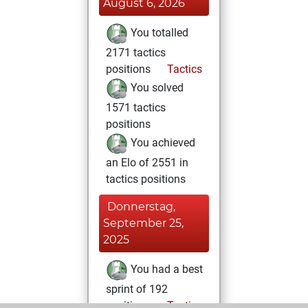
August 6, 2026
You totalled
2171 tactics
positions
Tactics
You solved
1571 tactics
positions
You achieved
an Elo of 2551 in
tactics positions
Donnerstag,
September 25,
2025
You had a best
sprint of 192
positions
Tactics