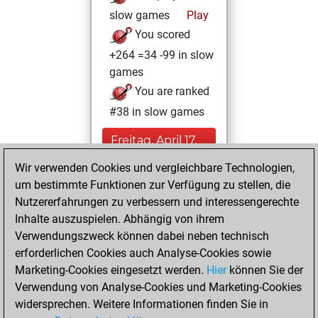
slow games
Play
You scored
+264 =34 -99 in slow
games
You are ranked
#38 in slow games
Freitag, April 17,
2026
Wir verwenden Cookies und vergleichbare Technologien,
um bestimmte Funktionen zur Verfügung zu stellen, die
You played 3
Nutzererfahrungen zu verbessern und interessengerechte
blitz games
Play
Inhalte auszuspielen. Abhängig von ihrem
You scored +3
Verwendungszweck können dabei neben technisch
=0 -0 in blitz
erforderlichen Cookies auch Analyse-Cookies sowie
Marketing-Cookies eingesetzt werden.
Hier
können Sie der
Samstag, August
Verwendung von Analyse-Cookies und Marketing-Cookies
16, 2025
widersprechen. Weitere Informationen finden Sie in