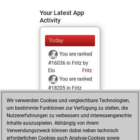
Your Latest App
Activity
Today
You are ranked
#16036 in Fritz by
Elo
Fritz
You are ranked
#18205 in Fritz
Beauty
Wir verwenden Cookies und vergleichbare Technologien,
um bestimmte Funktionen zur Verfügung zu stellen, die
Samstag, Juni 28,
Nutzererfahrungen zu verbessern und interessengerechte
2025
Inhalte auszuspielen. Abhängig von ihrem
You achieved a
Verwendungszweck können dabei neben technisch
erforderlichen Cookies auch Analyse-Cookies sowie
BeautyScore of 5