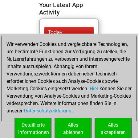
Your Latest App
Activity
Today
Wir verwenden Cookies und vergleichbare Technologien,
You are ranked
um bestimmte Funktionen zur Verfügung zu stellen, die
#9234 in Fritz by Elo
Nutzererfahrungen zu verbessern und interessengerechte
Fritz
You are
Inhalte auszuspielen. Abhängig von ihrem
ranked #19564 in
Verwendungszweck können dabei neben technisch
Fritz Beauty
erforderlichen Cookies auch Analyse-Cookies sowie
Marketing-Cookies eingesetzt werden.
Hier
können Sie der
Samstag, April 24,
Verwendung von Analyse-Cookies und Marketing-Cookies
2021
widersprechen. Weitere Informationen finden Sie in
unserer
Datenschutzerklärung
.
You created
your Fritz account
Detaillierte
Alles
Alles
Fritz
Informationen
ablehnen
akzeptieren