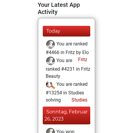
Your Latest App
Activity
Today
You are ranked
#4466 in Fritz by Elo
Fritz
You are
ranked #4231 in Fritz
Beauty
You are ranked
#13254 in Studies
solving
Studies
Sonntag, Februar
26, 2023
You won