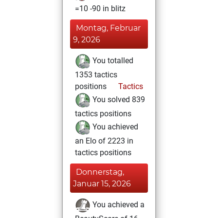
=10 -90 in blitz
Montag, Februar
9, 2026
You totalled
1353 tactics
positions
Tactics
You solved 839
tactics positions
You achieved
an Elo of 2223 in
tactics positions
Donnerstag,
Januar 15, 2026
You achieved a