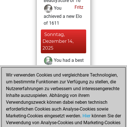
BeautyScore of 16
Fritz
You
achieved a new Elo
of 1611
Sonntag,
Dezember 14,
2025
You had a best
sprint of 12 positions
Wir verwenden Cookies und vergleichbare Technologien,
Tactics
Freitag,
um bestimmte Funktionen zur Verfügung zu stellen, die
Oktober 24, 2025
Nutzererfahrungen zu verbessern und interessengerechte
Inhalte auszuspielen. Abhängig von ihrem
You won
Verwendungszweck können dabei neben technisch
against Fritz
Fritz
erforderlichen Cookies auch Analyse-Cookies sowie
Marketing-Cookies eingesetzt werden.
Hier
können Sie der
Donnerstag,
Verwendung von Analyse-Cookies und Marketing-Cookies
Oktober 23, 2025