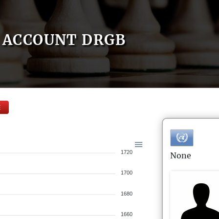
ACCOUNT DRGB
E
1720
None
1700
1680
1660