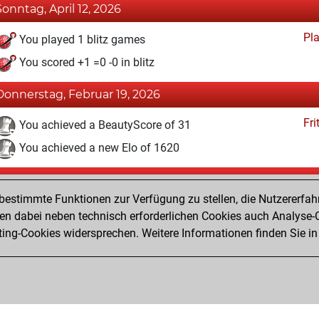
Sonntag, April 12, 2026
Pl
You played 1 blitz games
You scored +1 =0 -0 in blitz
Donnerstag, Februar 19, 2026
Fri
You achieved a BeautyScore of 31
You achieved a new Elo of 1620
Samstag, Februar 7, 2026
estimmte Funktionen zur Verfügung zu stellen, die Nutzererfah
Fri
You won against Fritz
 dabei neben technisch erforderlichen Cookies auch Analyse-C
ng-Cookies widersprechen. Weitere Informationen finden Sie in
You created your Fritz account