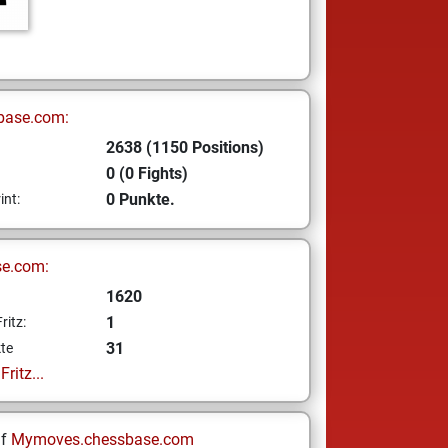
base.com:
2638 (1150 Positions)
0 (0 Fights)
0 Punkte.
int:
se.com:
1620
1
ritz:
31
te
ritz...
uf
Mymoves.chessbase.com