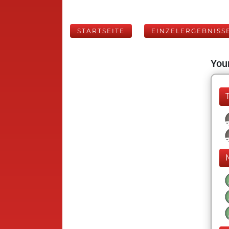
STARTSEITE
EINZELERGEBNISS
Your