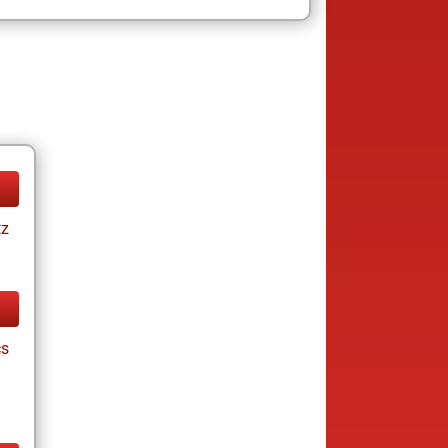
tz
cs