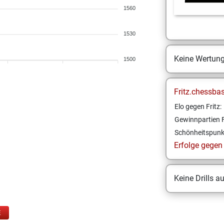
1560
1530
Keine Wertun
1500
Fritz.chessba
Elo gegen Fritz:
Gewinnpartien F
Schönheitspunk
Erfolge gegen F
Keine Drills a
E