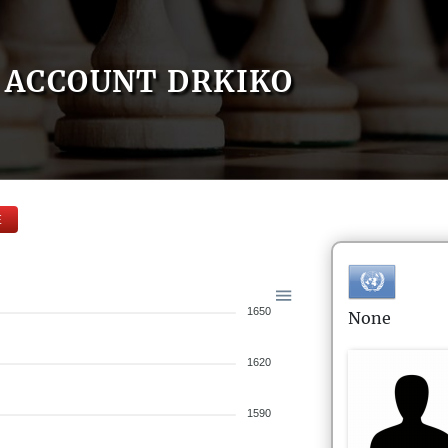
ACCOUNT DRKIKO
E
1650
None
1620
1590