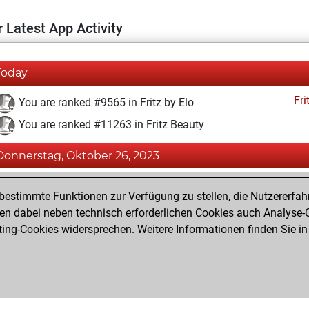
 Latest App Activity
Today
Fri
You are ranked #9565 in Fritz by Elo
You are ranked #11263 in Fritz Beauty
Donnerstag, Oktober 26, 2023
Fri
You created your Fritz account
estimmte Funktionen zur Verfügung zu stellen, die Nutzererfah
Pl
You played 1 blitz games
 dabei neben technisch erforderlichen Cookies auch Analyse-C
ng-Cookies widersprechen. Weitere Informationen finden Sie in
You scored +0 =0 -1 in blitz