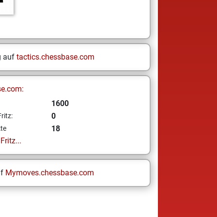
g auf
tactics.chessbase.com
se.com:
1600
0
ritz:
18
te
ritz...
uf
Mymoves.chessbase.com